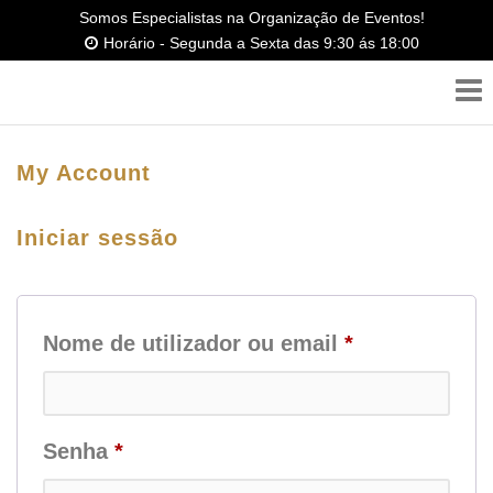
Saltar
Somos Especialistas na Organização de Eventos!
Horário - Segunda a Sexta das 9:30 ás 18:00
para
o
conteúdo
My Account
Iniciar sessão
Obrigatório
Nome de utilizador ou email
*
Obrigatório
Senha
*